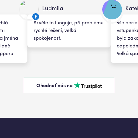
Ludmila
Kate
chlá
Skvěle to funguje, při problému
Vše perfe
m i
rychlé řešení, velká
vstupenku
a jména
spokojenost.
byla zak
lidně
odpoledne
apperu
Velká spo
Ohodnoť nás na