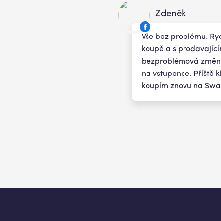
Zdeněk
Vše bez problému. Ry
koupě a s prodavající
bezproblémová změn
na vstupence. Příště k
koupím znovu na Sw