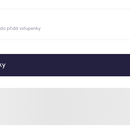
kdo přidá vstupenky
ky