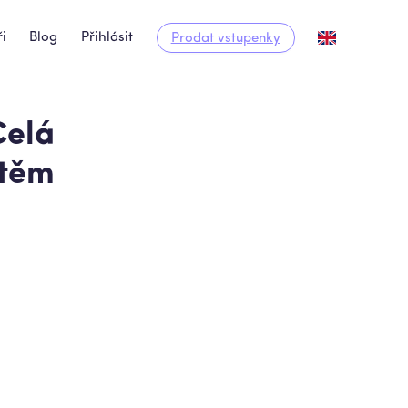
i
Blog
Přihlásit
Prodat vstupenky
Celá
štěm