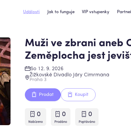
Události
Jak to funguje
VIP vstupenky
Partneř
Muži ve zbrani aneb 
Zeměplocha jest jevi
So 12. 9. 2026
Žižkovské Divadlo Járy Cimrmana
Praha 3
Prodat
Koupit
0
0
0
Nabízeno
Prodáno
Poptáváno