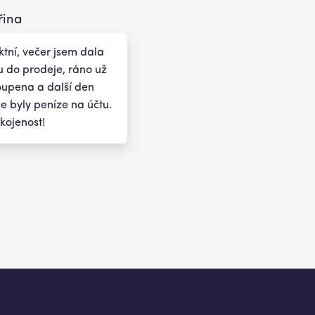
řina
ktní, večer jsem dala
 do prodeje, ráno už
oupena a další den
 byly peníze na účtu.
kojenost!