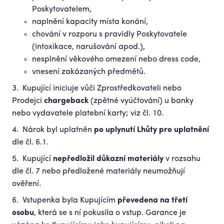
Poskytovatelem,
naplnění kapacity místa konání,
chování v rozporu s pravidly Poskytovatele
(intoxikace, narušování apod.),
nesplnění věkového omezení nebo dress code,
vnesení zakázaných předmětů.
Kupující iniciuje vůči Zprostředkovateli nebo
Prodejci
chargeback
(zpětné vyúčtování) u banky
nebo vydavatele platební karty; viz čl. 10.
Nárok byl uplatněn
po uplynutí Lhůty pro uplatnění
dle čl. 6.1.
Kupující
nepředložil důkazní materiály
v rozsahu
dle čl. 7 nebo předložené materiály neumožňují
ověření.
Vstupenka byla Kupujícím
převedena na třetí
osobu
, která se s ní pokusila o vstup. Garance je