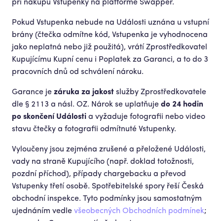
při nákupu Vstupenky na platformě Swapper.
Pokud Vstupenka nebude na Události uznána u vstupní
brány (čtečka odmítne kód, Vstupenka je vyhodnocena
jako neplatná nebo již použitá), vrátí Zprostředkovatel
Kupujícímu Kupní cenu i Poplatek za Garanci, a to do 3
pracovních dnů od schválení nároku.
Garance je
záruka za jakost
služby Zprostředkovatele
dle § 2113 a násl. OZ. Nárok se uplatňuje
do 24 hodin
po skončení Události
a vyžaduje fotografii nebo video
stavu čtečky a fotografii odmítnuté Vstupenky.
Vyloučeny jsou zejména zrušené a přeložené Události,
vady na straně Kupujícího (např. doklad totožnosti,
pozdní příchod), případy chargebacku a převod
Vstupenky třetí osobě. Spotřebitelské spory řeší Česká
obchodní inspekce. Tyto podmínky jsou samostatným
ujednáním vedle
všeobecných Obchodních podmínek
;