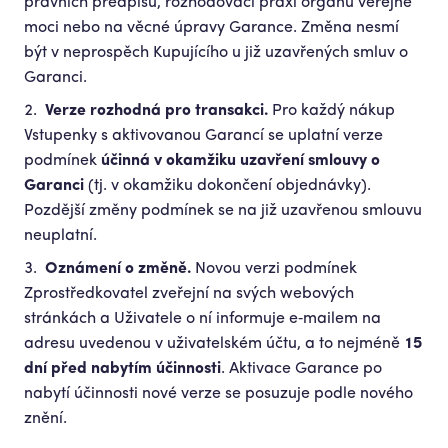
právních předpisů, rozhodovací praxi orgánů veřejné
moci nebo na věcné úpravy Garance. Změna nesmí
být v neprospěch Kupujícího u již uzavřených smluv o
Garanci.
Verze rozhodná pro transakci.
Pro každý nákup
Vstupenky s aktivovanou Garancí se uplatní verze
podmínek
účinná v okamžiku uzavření smlouvy o
Garanci
(tj. v okamžiku dokončení objednávky).
Pozdější změny podmínek se na již uzavřenou smlouvu
neuplatní.
Oznámení o změně.
Novou verzi podmínek
Zprostředkovatel zveřejní na svých webových
stránkách a Uživatele o ní informuje e‑mailem na
adresu uvedenou v uživatelském účtu, a to nejméně
15
dní před nabytím účinnosti
. Aktivace Garance po
nabytí účinnosti nové verze se posuzuje podle nového
znění.