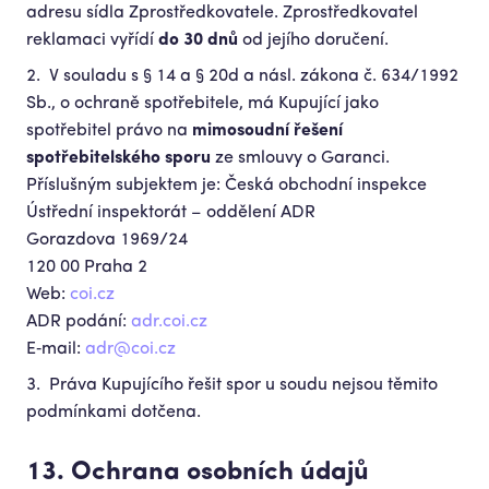
adresu sídla Zprostředkovatele. Zprostředkovatel
reklamaci vyřídí
do 30 dnů
od jejího doručení.
V souladu s § 14 a § 20d a násl. zákona č. 634/1992
Sb., o ochraně spotřebitele, má Kupující jako
spotřebitel právo na
mimosoudní řešení
spotřebitelského sporu
ze smlouvy o Garanci.
Příslušným subjektem je:
Česká obchodní inspekce
Ústřední inspektorát – oddělení ADR
Gorazdova 1969/24
120 00 Praha 2
Web:
coi.cz
ADR podání:
adr.coi.cz
E‑mail:
adr@coi.cz
Práva Kupujícího řešit spor u soudu nejsou těmito
podmínkami dotčena.
13. Ochrana osobních údajů