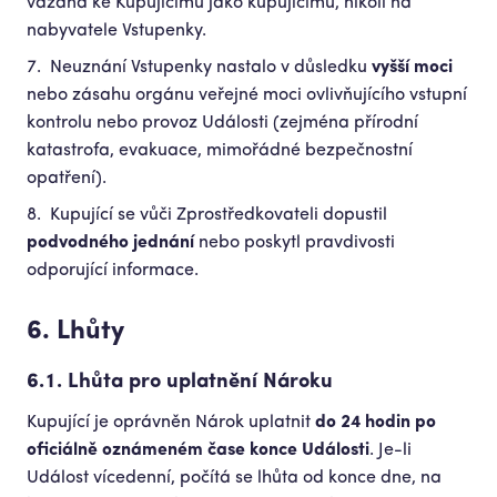
vázána ke Kupujícímu jako kupujícímu, nikoli na
nabyvatele Vstupenky.
Neuznání Vstupenky nastalo v důsledku
vyšší moci
nebo zásahu orgánu veřejné moci ovlivňujícího vstupní
kontrolu nebo provoz Události (zejména přírodní
katastrofa, evakuace, mimořádné bezpečnostní
opatření).
Kupující se vůči Zprostředkovateli dopustil
podvodného jednání
nebo poskytl pravdivosti
odporující informace.
6. Lhůty
6.1. Lhůta pro uplatnění Nároku
Kupující je oprávněn Nárok uplatnit
do 24 hodin po
oficiálně oznámeném čase konce Události
. Je-li
Událost vícedenní, počítá se lhůta od konce dne, na