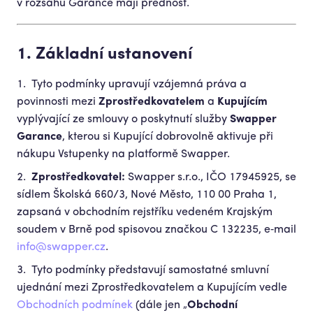
v rozsahu Garance mají přednost.
1. Základní ustanovení
Tyto podmínky upravují vzájemná práva a
povinnosti mezi
Zprostředkovatelem
a
Kupujícím
vyplývající ze smlouvy o poskytnutí služby
Swapper
Garance
, kterou si Kupující dobrovolně aktivuje při
nákupu Vstupenky na platformě Swapper.
Zprostředkovatel:
Swapper s.r.o., IČO 17945925, se
sídlem Školská 660/3, Nové Město, 110 00 Praha 1,
zapsaná v obchodním rejstříku vedeném Krajským
soudem v Brně pod spisovou značkou C 132235, e‑mail
info@swapper.cz
.
Tyto podmínky představují samostatné smluvní
ujednání mezi Zprostředkovatelem a Kupujícím vedle
Obchodních podmínek
(dále jen „
Obchodní