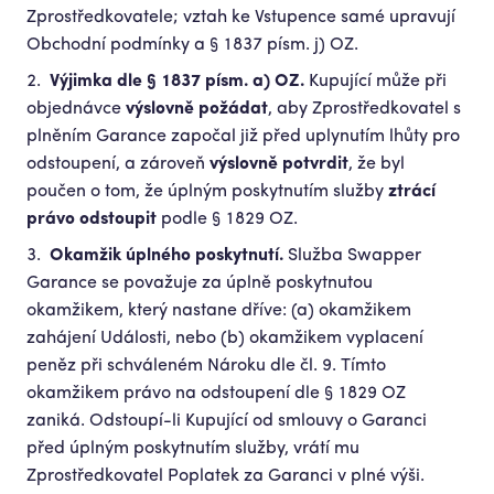
Zprostředkovatele; vztah ke Vstupence samé upravují
Obchodní podmínky a § 1837 písm. j) OZ.
Výjimka dle § 1837 písm. a) OZ.
Kupující může při
objednávce
výslovně požádat
, aby Zprostředkovatel s
plněním Garance započal již před uplynutím lhůty pro
odstoupení, a zároveň
výslovně potvrdit
, že byl
poučen o tom, že úplným poskytnutím služby
ztrácí
právo odstoupit
podle § 1829 OZ.
Okamžik úplného poskytnutí.
Služba Swapper
Garance se považuje za úplně poskytnutou
okamžikem, který nastane dříve: (a) okamžikem
zahájení Události, nebo (b) okamžikem vyplacení
peněz při schváleném Nároku dle čl. 9. Tímto
okamžikem právo na odstoupení dle § 1829 OZ
zaniká. Odstoupí-li Kupující od smlouvy o Garanci
před úplným poskytnutím služby, vrátí mu
Zprostředkovatel Poplatek za Garanci v plné výši.