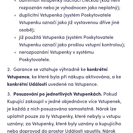
odmítnutí Vstupenky načítací čtečkou (kód není
rozpoznán nebo je vyhodnocen jako neplatný);
duplicitní Vstupenka (systém Poskytovatele
Vstupenku označí jako již vystavenou dříve jiné
osobě);
již použitá Vstupenka (systém Poskytovatele
Vstupenku označí jako prošlou vstupní kontrolou);
nerozpoznání Vstupenky v systému
Poskytovatele.
Garance se vztahuje výhradně ke
konkrétní
Vstupence
, ke které byla při nákupu aktivována, a ke
konkrétní Události
uvedené na Vstupence.
Posuzování po jednotlivých Vstupenkách.
Pokud
Kupující zakoupil v jedné objednávce více Vstupenek,
je každá z nich posuzována samostatně. Nárok lze
uplatnit pouze za ty Vstupenky, které nebyly u vstupu
uznány; za Vstupenky, které byly uznány a kupujícího
nebo doprovod do prostor Události vpustily, Nárok