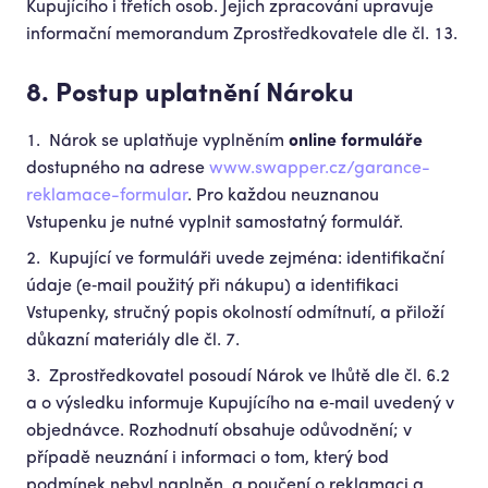
Kupujícího i třetích osob. Jejich zpracování upravuje
informační memorandum Zprostředkovatele dle čl. 13.
8. Postup uplatnění Nároku
Nárok se uplatňuje vyplněním
online formuláře
dostupného na adrese
www.swapper.cz/garance-
reklamace-formular
. Pro každou neuznanou
Vstupenku je nutné vyplnit samostatný formulář.
Kupující ve formuláři uvede zejména: identifikační
údaje (e‑mail použitý při nákupu) a identifikaci
Vstupenky, stručný popis okolností odmítnutí, a přiloží
důkazní materiály dle čl. 7.
Zprostředkovatel posoudí Nárok ve lhůtě dle čl. 6.2
a o výsledku informuje Kupujícího na e‑mail uvedený v
objednávce. Rozhodnutí obsahuje odůvodnění; v
případě neuznání i informaci o tom, který bod
podmínek nebyl naplněn, a poučení o reklamaci a