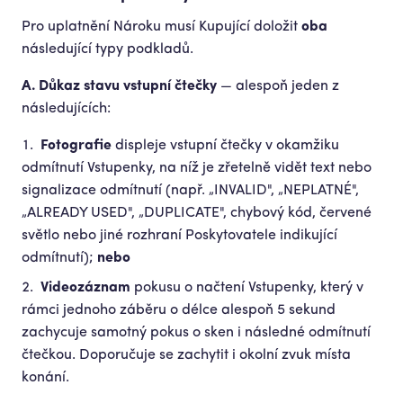
Pro uplatnění Nároku musí Kupující doložit
oba
následující typy podkladů.
A. Důkaz stavu vstupní čtečky
— alespoň jeden z
následujících:
Fotografie
displeje vstupní čtečky v okamžiku
odmítnutí Vstupenky, na níž je zřetelně vidět text nebo
signalizace odmítnutí (např. „INVALID", „NEPLATNÉ",
„ALREADY USED", „DUPLICATE", chybový kód, červené
světlo nebo jiné rozhraní Poskytovatele indikující
odmítnutí);
nebo
Videozáznam
pokusu o načtení Vstupenky, který v
rámci jednoho záběru o délce alespoň 5 sekund
zachycuje samotný pokus o sken i následné odmítnutí
čtečkou. Doporučuje se zachytit i okolní zvuk místa
konání.