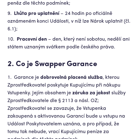
peněz dle těchto podmínek;
Lhůta pro uplatnění
– 24 hodin po oficiálně
oznámeném konci Události, v níž lze Nárok uplatnit (čl.
6.1);
Pracovní den
– den, který není sobotou, nedělí ani
státem uznaným svátkem podle českého práva.
2. Co je Swapper Garance
Garance je
dobrovolná placená služba
, kterou
Zprostředkovatel poskytuje Kupujícímu při nákupu
Vstupenky. Jejím obsahem je
záruka za jakost
služby
Zprostředkovatele dle § 2113 a násl. OZ;
Zprostředkovatel se zavazuje, že Vstupenka
zakoupená s aktivovanou Garancí bude u vstupu na
Událost Poskytovatelem uznána, a pro případ, že
tomu tak nebude, vrací Kupujícímu peníze za