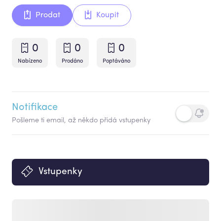
Prodat
Koupit
0
0
0
Nabízeno
Prodáno
Poptáváno
Notifikace
Pošleme ti email, až někdo přidá vstupenky
Vstupenky