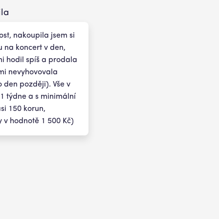
la
st, nakoupila jsem si
 na koncert v den,
mi hodil spíš a prodala
 mi nevyhovovala
o den později). Vše v
1 týdne a s minimální
asi 150 korun,
 v hodnotě 1 500 Kč)