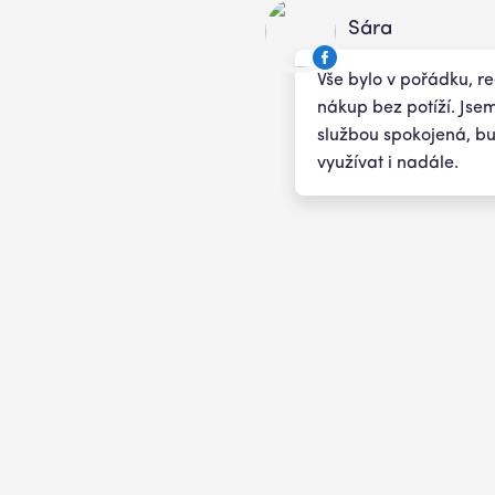
Sára
Vše bylo v pořádku, re
nákup bez potíží. Jse
službou spokojená, b
využívat i nadále.