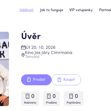
Události
Jak to funguje
VIP vstupenky
Partneř
Úvěr
Út 20. 10. 2026
Kino Jas Járy Cimrmana
Tanvald
Prodat
Koupit
0
0
0
Nabízeno
Prodáno
Poptáváno