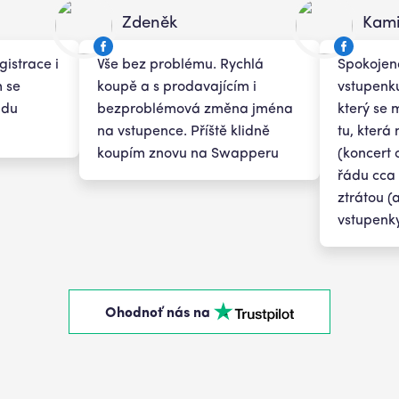
Zdeněk
Kami
gistrace i
Vše bez problému. Rychlá
Spokojeno
m se
koupě a s prodavajícím i
vstupenku
udu
bezproblémová změna jména
který se 
na vstupence. Příště klidně
tu, která
koupím znovu na Swapperu
(koncert 
řádu cca 
ztrátou (
vstupenky
Ohodnoť nás na