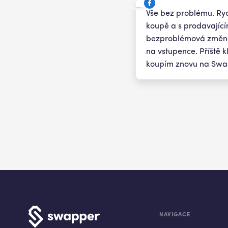
Vše bez problému. Ry
koupě a s prodavající
bezproblémová změn
na vstupence. Příště k
koupím znovu na Sw
NAVIGACE