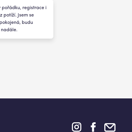
v pořádku, registrace i
 potíží. Jsem se
spokojená, budu
i nadále.