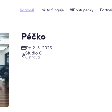
Události
Jak to funguje
VIP vstupenky
Partneř
Péčko
Po 2. 3. 2026
Studio G
Ostrava