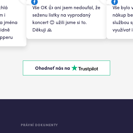
chlá
Vše OK 👍 ani jsem nedoufal, že
Vše bylo 
m i
seženu listky na vyprodaný
nákup bez
a jména
koncert 😊 užili jsme si to.
službou 
lidně
Děkuji 🙏
využívat 
apperu
Ohodnoť nás na
PRÁVNÍ DOKUMENTY