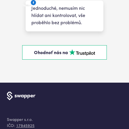
Jednoduché, nemusím nic
hlídat ani kontrolovat, vše
proběhlo bez problémů.
Ohodnoť nás na
Swapper s.r.o.
IČO:
17945925