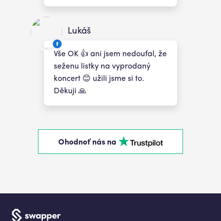
Lukáš
Vše OK 👍 ani jsem nedoufal, že
seženu listky na vyprodaný
koncert 😊 užili jsme si to.
Děkuji 🙏
Ohodnoť nás na