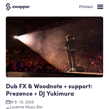
Přihlásit
Dub FX & Woodnote + support:
Prezence + DJ Yukimura
St 8. 10. 2025
Lucerna Music Bar