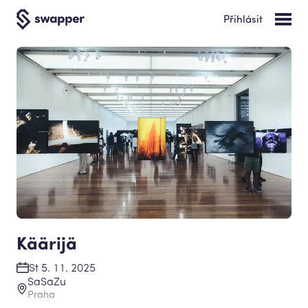
Přihlásit
Käärijä
St 5. 11. 2025
SaSaZu
Praha