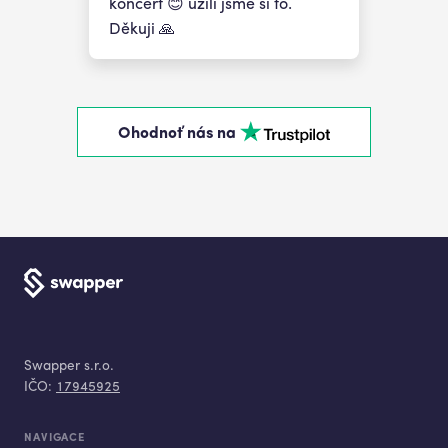
koncert 😊 užili jsme si to.
Děkuji 🙏
Ohodnoť nás na
Swapper s.r.o.
IČO:
17945925
NAVIGACE