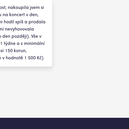
st, nakoupila jsem si
 na koncert v den,
mi hodil spíš a prodala
 mi nevyhovovala
o den později). Vše v
1 týdne a s minimální
asi 150 korun,
 v hodnotě 1 500 Kč)