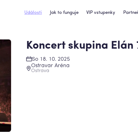
Události
Jak to funguje
VIP vstupenky
Partneř
Koncert skupina Elán
So 18. 10. 2025
Ostravar Aréna
Ostrava