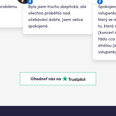
i problému
Byla jsem trochu skeptická, ale
Spokojeno
všechno proběhlo nad
vstupenku
očekávání dobře. Jsem velice
který se 
spokojená.
tu, která
(koncert 
řádu cca 
ztrátou (
vstupenky
Ohodnoť nás na