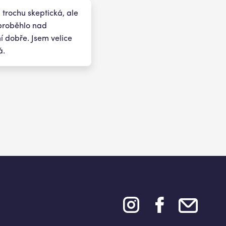
 trochu skeptická, ale
proběhlo nad
 dobře. Jsem velice
á.