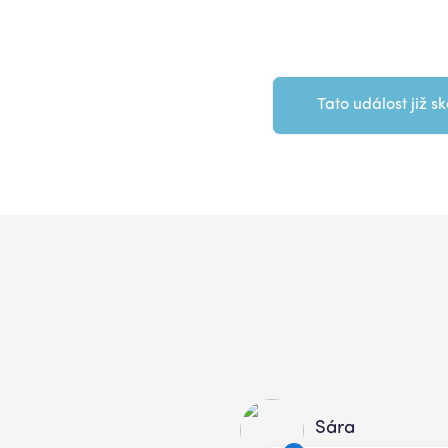
Tato událost již sk
Sára