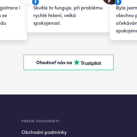
gistrace i
Skvěle to funguje, při problému
Byla jsem
m se
rychlé řešení, velká
všechno 
udu
spokojenost.
očekávání
spokojen
Ohodnoť nás na
PRÁVNÍ DOKUMENTY
Obchodní podmínky