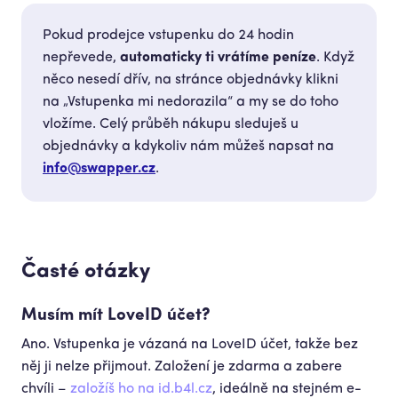
Pokud prodejce vstupenku do 24 hodin
nepřevede,
automaticky ti vrátíme peníze
. Když
něco nesedí dřív, na stránce objednávky klikni
na „Vstupenka mi nedorazila“ a my se do toho
vložíme. Celý průběh nákupu sleduješ u
objednávky a kdykoliv nám můžeš napsat na
info@swapper.cz
.
Časté otázky
Musím mít LoveID účet?
Ano. Vstupenka je vázaná na LoveID účet, takže bez
něj ji nelze přijmout. Založení je zdarma a zabere
chvíli –
založíš ho na id.b4l.cz
, ideálně na stejném e-