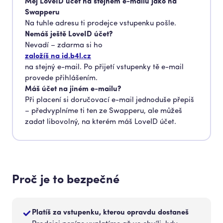
Měj LoveID účet na stejném e-mailu jako na
Swapperu
Na tuhle adresu ti prodejce vstupenku pošle.
Nemáš ještě LoveID účet?
Nevadí – zdarma si ho
založíš na id.b4l.cz
na stejný e-mail. Po přijetí vstupenky tě e-mail
provede přihlášením.
Máš účet na jiném e-mailu?
Při placení si doručovací e-mail jednoduše přepiš
– předvyplníme ti ten ze Swapperu, ale můžeš
zadat libovolný, na kterém máš LoveID účet.
Proč je to bezpečné
Platíš za vstupenku, kterou opravdu dostaneš