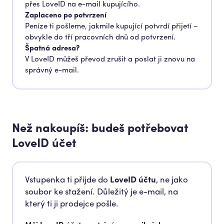
přes LoveID na e-mail kupujícího.
Zaplaceno po potvrzení
Peníze ti pošleme, jakmile kupující potvrdí přijetí –
obvykle do tří pracovních dnů od potvrzení.
Špatná adresa?
V LoveID můžeš převod zrušit a poslat ji znovu na
správný e-mail.
Než nakoupíš: budeš potřebovat
LoveID účet
Vstupenka ti přijde do
LoveID účtu
, ne jako
soubor ke stažení. Důležitý je e-mail, na
který ti ji prodejce pošle.