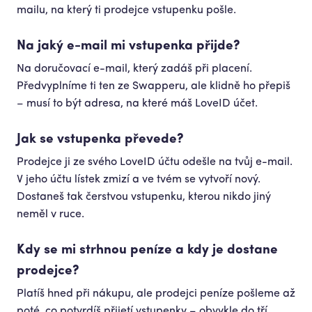
mailu, na který ti prodejce vstupenku pošle.
Na jaký e-mail mi vstupenka přijde?
Na doručovací e-mail, který zadáš při placení.
Předvyplníme ti ten ze Swapperu, ale klidně ho přepiš
– musí to být adresa, na které máš LoveID účet.
Jak se vstupenka převede?
Prodejce ji ze svého LoveID účtu odešle na tvůj e-mail.
V jeho účtu lístek zmizí a ve tvém se vytvoří nový.
Dostaneš tak čerstvou vstupenku, kterou nikdo jiný
neměl v ruce.
Kdy se mi strhnou peníze a kdy je dostane
prodejce?
Platíš hned při nákupu, ale prodejci peníze pošleme až
poté, co potvrdíš přijetí vstupenky – obvykle do tří