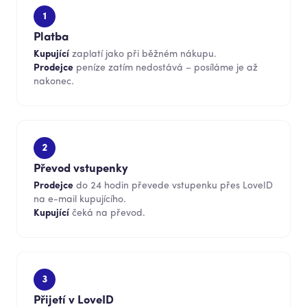
1
Platba
Kupující
zaplatí jako při běžném nákupu.
Prodejce
peníze zatím nedostává – posíláme je až
nakonec.
2
Převod vstupenky
Prodejce
do 24 hodin převede vstupenku přes LoveID
na e-mail kupujícího.
Kupující
čeká na převod.
3
Přijetí v LoveID