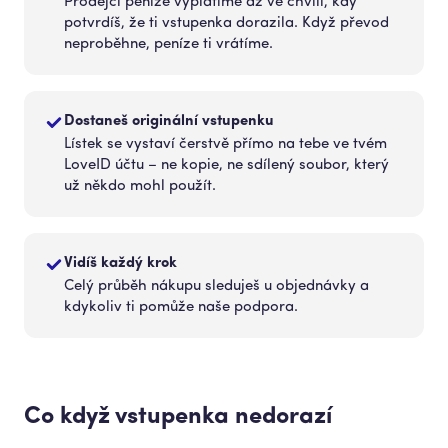
Prodejci peníze vyplatíme až ve chvíli, kdy
potvrdíš, že ti vstupenka dorazila. Když převod
neproběhne, peníze ti vrátíme.
Dostaneš originální vstupenku
Lístek se vystaví čerstvě přímo na tebe ve tvém
LoveID účtu – ne kopie, ne sdílený soubor, který
už někdo mohl použít.
Vidíš každý krok
Celý průběh nákupu sleduješ u objednávky a
kdykoliv ti pomůže naše podpora.
Co když vstupenka nedorazí