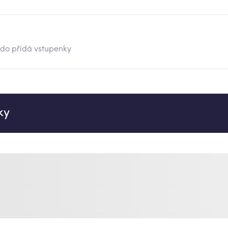
kdo přidá vstupenky
ky