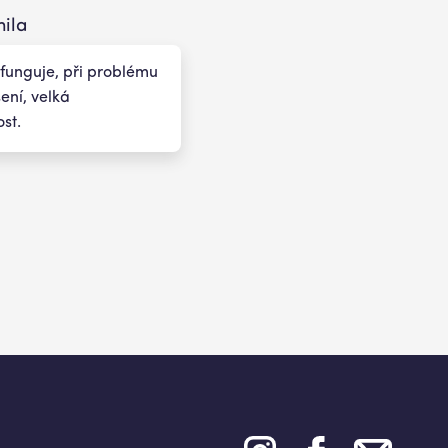
ila
 funguje, při problému
šení, velká
st.