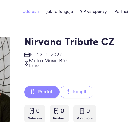
Události
Jak to funguje
VIP vstupenky
Partneř
Nirvana Tribute CZ
So 23. 1. 2027
Metro Music Bar
Brno
Prodat
Koupit
0
0
0
Nabízeno
Prodáno
Poptáváno