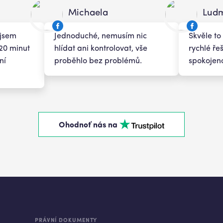
Michaela
Ludm
 jsem
Jednoduché, nemusím nic
Skvěle to
 20 minut
hlídat ani kontrolovat, vše
rychlé ře
ní
proběhlo bez problémů.
spokojeno
Ohodnoť nás na
PRÁVNÍ DOKUMENTY