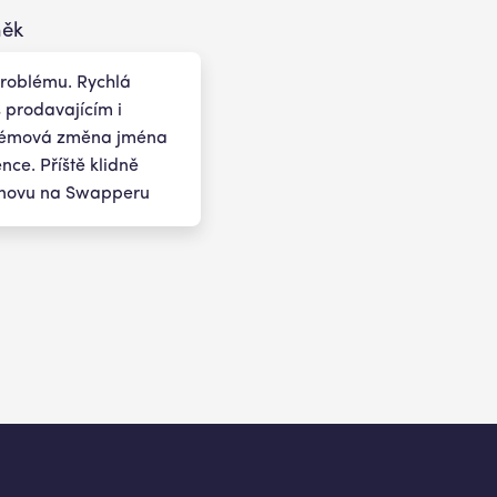
něk
problému. Rychlá
 prodavajícím i
lémová změna jména
nce. Příště klidně
novu na Swapperu