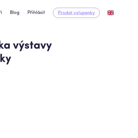
i
Blog
Přihlásit
Prodat vstupenky
ka výstavy
eky