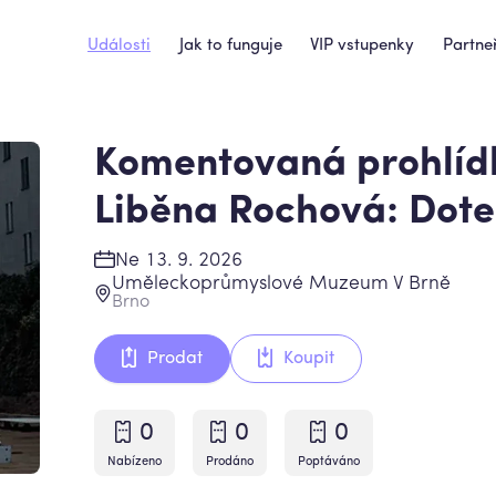
Události
Jak to funguje
VIP vstupenky
Partneř
Komentovaná prohlíd
Liběna Rochová: Dot
Ne 13. 9. 2026
Uměleckoprůmyslové Muzeum V Brně
Brno
Prodat
Koupit
0
0
0
Nabízeno
Prodáno
Poptáváno