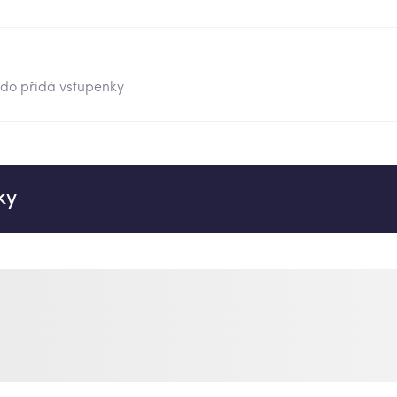
kdo přidá vstupenky
ky