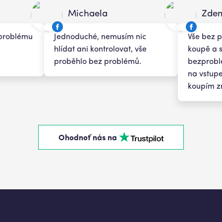
Michaela
Zde
i problému
Jednoduché, nemusím nic
Vše bez 
hlídat ani kontrolovat, vše
koupě a s
proběhlo bez problémů.
bezprob
na vstupe
koupím z
Ohodnoť nás na