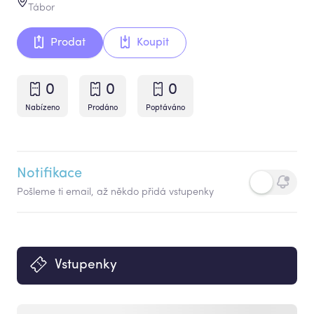
Tábor
Prodat
Koupit
0
0
0
Nabízeno
Prodáno
Poptáváno
Notifikace
Pošleme ti email, až někdo přidá vstupenky
Vstupenky