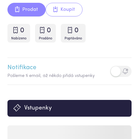
Prodat
Koupit
0
0
0
Nabízeno
Prodáno
Poptáváno
Notifikace
Pošleme ti email, až někdo přidá vstupenky
Vstupenky