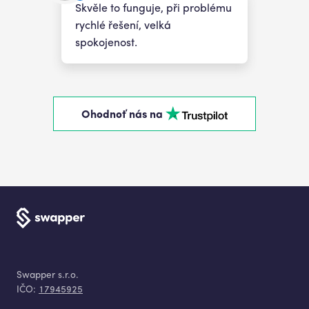
Skvěle to funguje, při problému
rychlé řešení, velká
spokojenost.
Ohodnoť nás na
Swapper s.r.o.
IČO:
17945925