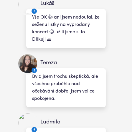
Lukáš
Vše OK 👍 ani jsem nedoufal, že
seženu listky na vyprodaný
koncert 😊 užili jsme si to.
Děkuji 🙏
Tereza
Byla jsem trochu skeptická, ale
všechno proběhlo nad
očekávání dobře. Jsem velice
spokojená.
Ludmila