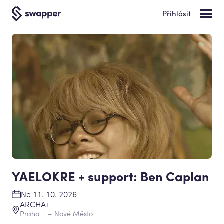
Přihlásit
YAELOKRE + support: Ben Caplan
Ne 11. 10. 2026
ARCHA+
Praha 1 – Nové Město