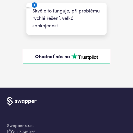
Skvěle to funguje, při problému
rychlé řešení, velká
spokojenost.
Ohodnoť nás na
Swapper s.r.o.
IČO:
17945925