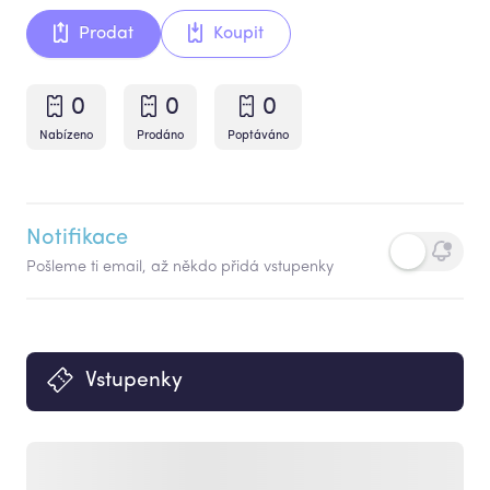
Prodat
Koupit
0
0
0
Nabízeno
Prodáno
Poptáváno
Notifikace
Pošleme ti email, až někdo přidá vstupenky
Vstupenky