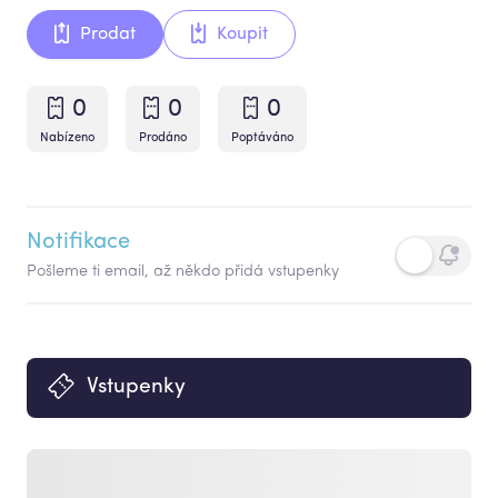
Prodat
Koupit
0
0
0
Nabízeno
Prodáno
Poptáváno
Notifikace
Pošleme ti email, až někdo přidá vstupenky
Vstupenky