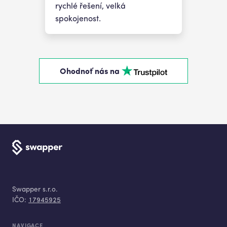
rychlé řešení, velká
spokojenost.
Ohodnoť nás na
Swapper s.r.o.
IČO:
17945925
NAVIGACE