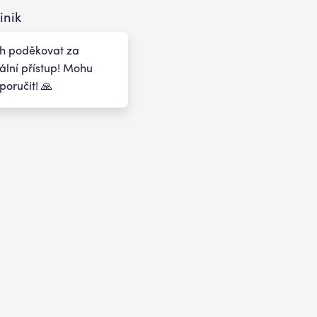
nik
ch poděkovat za
ální přístup! Mohu
poručit! 🙏