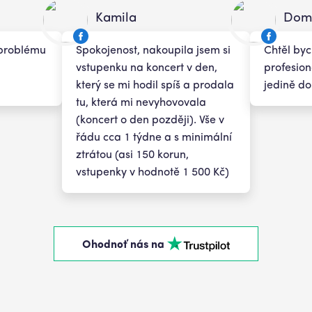
Kamila
Domi
i problému
Spokojenost, nakoupila jsem si
Chtěl by
vstupenku na koncert v den,
profesion
který se mi hodil spíš a prodala
jedině do
tu, která mi nevyhovovala
(koncert o den později). Vše v
řádu cca 1 týdne a s minimální
ztrátou (asi 150 korun,
vstupenky v hodnotě 1 500 Kč)
Ohodnoť nás na