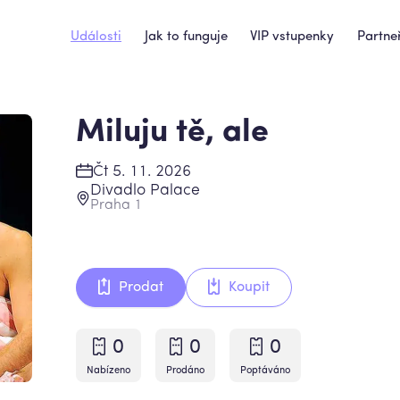
Události
Jak to funguje
VIP vstupenky
Partneř
Miluju tě, ale
Čt 5. 11. 2026
Divadlo Palace
Praha 1
Prodat
Koupit
0
0
0
Nabízeno
Prodáno
Poptáváno