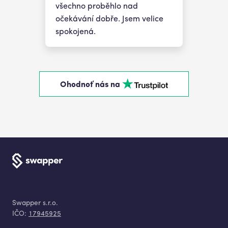
všechno proběhlo nad
očekávání dobře. Jsem velice
spokojená.
Ohodnoť nás na
Swapper s.r.o.
IČO:
17945925