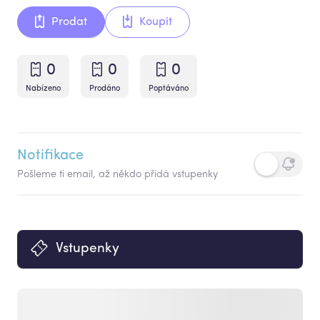
Prodat
Koupit
0
0
0
Nabízeno
Prodáno
Poptáváno
Notifikace
Pošleme ti email, až někdo přidá vstupenky
Vstupenky