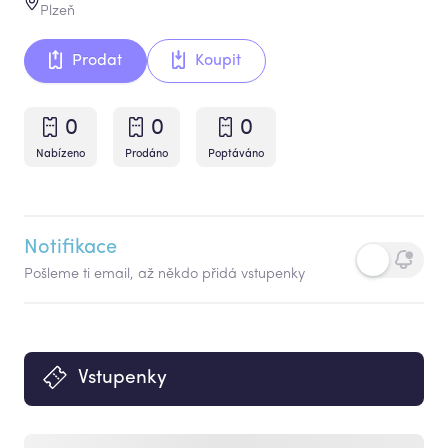
Plzeň
Prodat
Koupit
0
0
0
Nabízeno
Prodáno
Poptáváno
Notifikace
Pošleme ti email, až někdo přidá vstupenky
Vstupenky