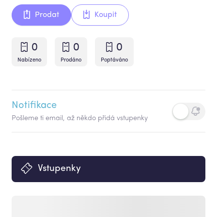
Prodat
Koupit
0
0
0
Nabízeno
Prodáno
Poptáváno
Notifikace
Pošleme ti email, až někdo přidá vstupenky
Vstupenky