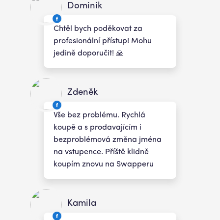
Dominik
Chtěl bych poděkovat za
profesionální přístup! Mohu
jedině doporučit! 🙏
Zdeněk
Vše bez problému. Rychlá
koupě a s prodavajícím i
bezproblémová změna jména
na vstupence. Příště klidně
koupím znovu na Swapperu
Kamila