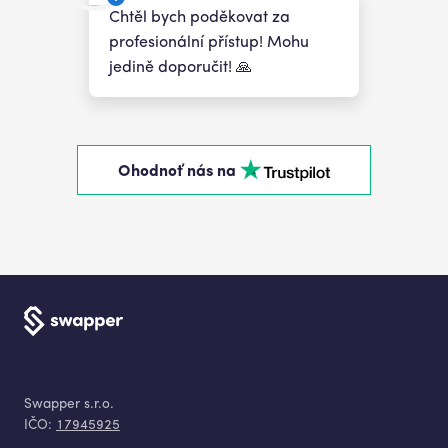
Chtěl bych poděkovat za
profesionální přístup! Mohu
jedině doporučit! 🙏
Ohodnoť nás na
Swapper s.r.o.
IČO:
17945925