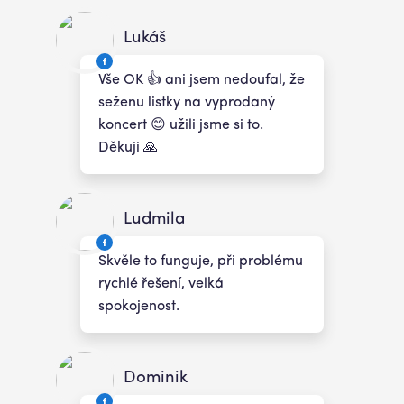
Lukáš
Vše OK 👍 ani jsem nedoufal, že
seženu listky na vyprodaný
koncert 😊 užili jsme si to.
Děkuji 🙏
Ludmila
Skvěle to funguje, při problému
rychlé řešení, velká
spokojenost.
Dominik