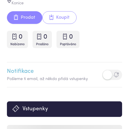
Konice
Prodat
Koupit
0
0
0
Nabízeno
Prodáno
Poptáváno
Notifikace
Pošleme ti email, až někdo přidá vstupenky
Vstupenky