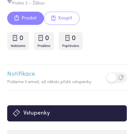
Praha 3 – Žižkov
Prodat
Koupit
0
0
0
Nabízeno
Prodáno
Poptáváno
Notifikace
Pošleme ti email, až někdo přidá vstupenky
Vstupenky