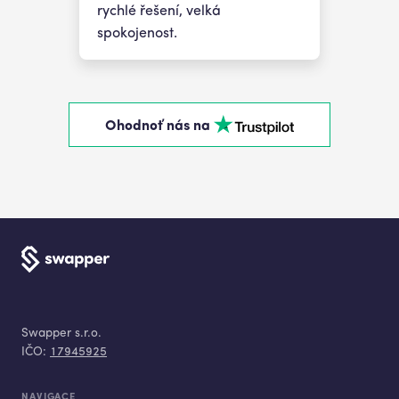
rychlé řešení, velká
spokojenost.
Ohodnoť nás na
Swapper s.r.o.
IČO:
17945925
NAVIGACE