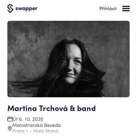
Přihlásit
Martina Trchová & band
Út 6. 10. 2026
Malostranská Beseda
Praha 1 – Malá Strana