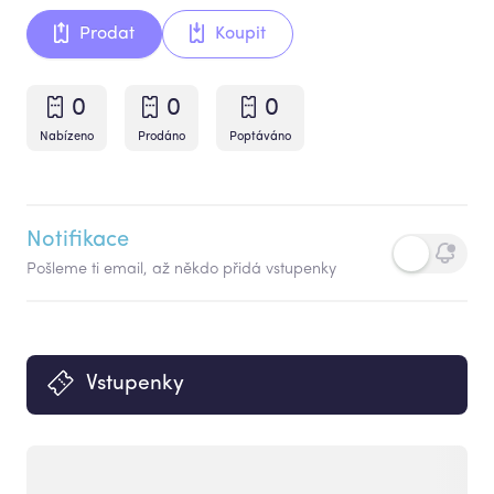
Prodat
Koupit
0
0
0
Nabízeno
Prodáno
Poptáváno
Notifikace
Pošleme ti email, až někdo přidá vstupenky
Vstupenky