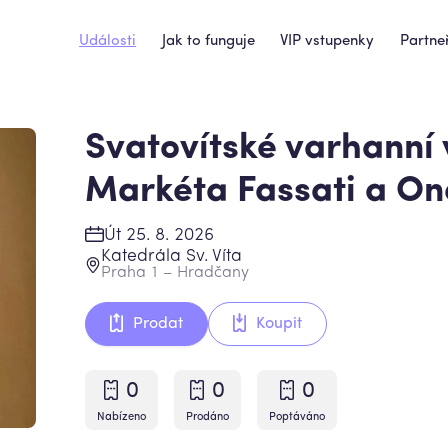
Události
Jak to funguje
VIP vstupenky
Partneř
Svatovítské varhanní 
Markéta Fassati a On
Út 25. 8. 2026
Katedrála Sv. Víta
Praha 1 – Hradčany
Prodat
Koupit
0
0
0
Nabízeno
Prodáno
Poptáváno