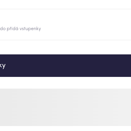
kdo přidá vstupenky
ky