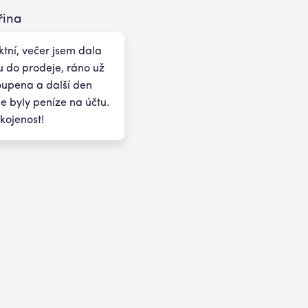
řina
ktní, večer jsem dala
 do prodeje, ráno už
oupena a další den
 byly peníze na účtu.
kojenost!