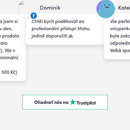
Dominik
Kate
a jsem si
Chtěl bych poděkovat za
Vše perfe
v den,
profesionální přístup! Mohu
vstupenku
 a prodala
jedině doporučit! 🙏
byla zak
vala
odpoledne
). Vše v
Velká spo
minimální
,
 500 Kč)
Ohodnoť nás na