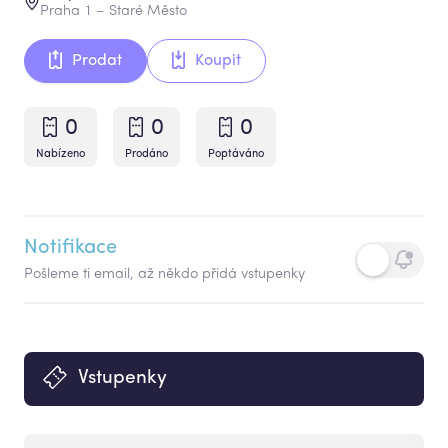
Praha 1 – Staré Město
Prodat
Koupit
0
0
0
Nabízeno
Prodáno
Poptáváno
Notifikace
Pošleme ti email, až někdo přidá vstupenky
Vstupenky