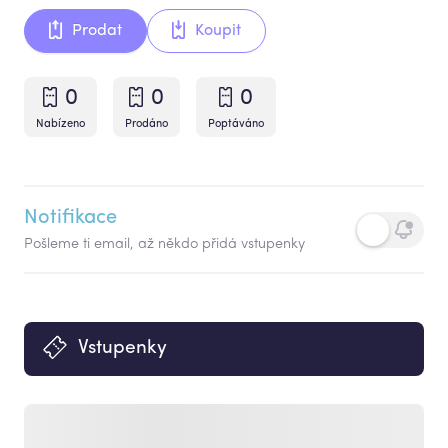
Prodat
Koupit
0
0
0
Nabízeno
Prodáno
Poptáváno
Notifikace
Pošleme ti email, až někdo přidá vstupenky
Vstupenky