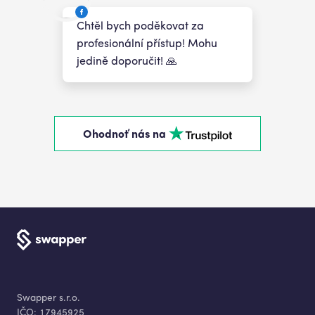
Chtěl bych poděkovat za
profesionální přístup! Mohu
jedině doporučit! 🙏
Ohodnoť nás na
Swapper s.r.o.
IČO:
17945925