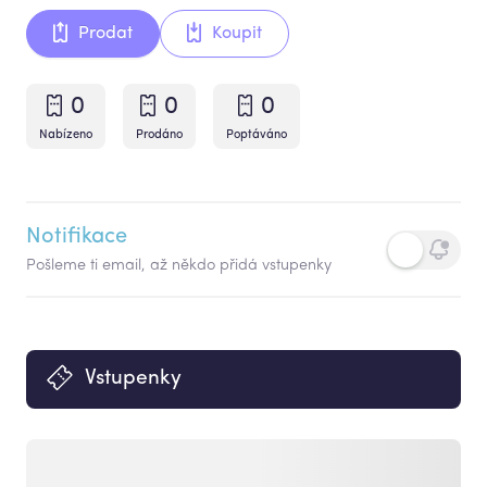
Prodat
Koupit
0
0
0
Nabízeno
Prodáno
Poptáváno
Notifikace
Pošleme ti email, až někdo přidá vstupenky
Vstupenky