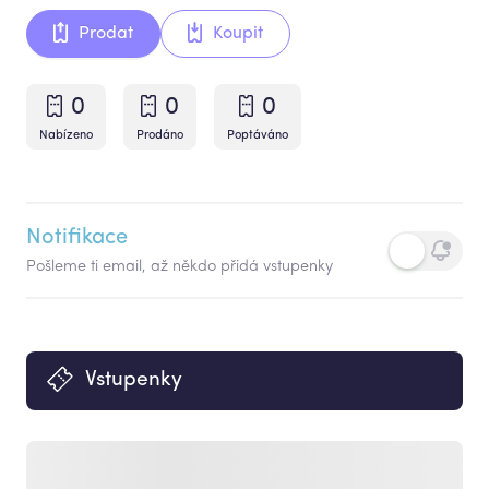
Prodat
Koupit
0
0
0
Nabízeno
Prodáno
Poptáváno
Notifikace
Pošleme ti email, až někdo přidá vstupenky
Vstupenky