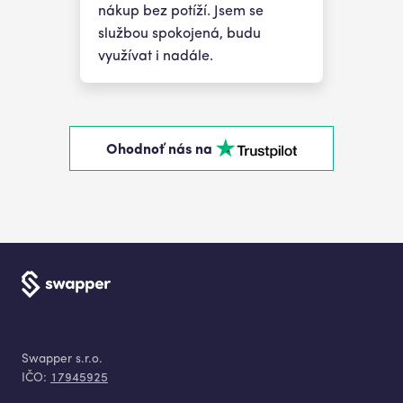
nákup bez potíží. Jsem se
službou spokojená, budu
využívat i nadále.
Ohodnoť nás na
Swapper s.r.o.
IČO:
17945925