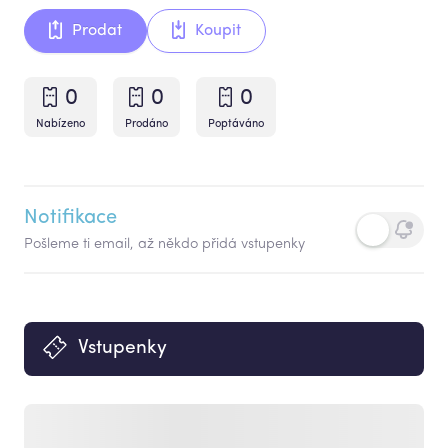
Prodat
Koupit
0
0
0
Nabízeno
Prodáno
Poptáváno
Notifikace
Pošleme ti email, až někdo přidá vstupenky
Vstupenky