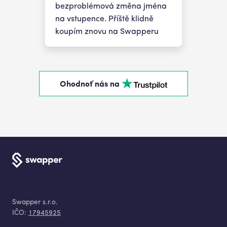
bezproblémová změna jména
na vstupence. Příště klidně
koupím znovu na Swapperu
Ohodnoť nás na
Swapper s.r.o.
IČO:
17945925