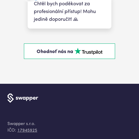
Chtěl bych poděkovat za
profesionální přístup! Mohu
jedině doporučit! 🙏
Ohodnoť nás na
Swapper s.r.o.
IČO:
17945925