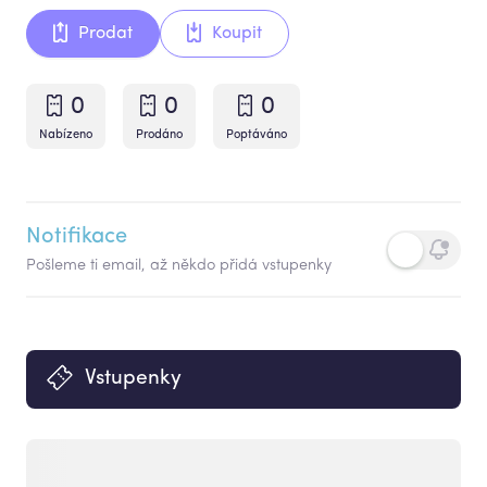
Prodat
Koupit
0
0
0
Nabízeno
Prodáno
Poptáváno
Notifikace
Pošleme ti email, až někdo přidá vstupenky
Vstupenky