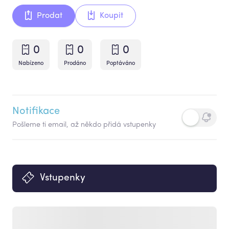
Prodat
Koupit
0
0
0
Nabízeno
Prodáno
Poptáváno
Notifikace
Pošleme ti email, až někdo přidá vstupenky
Vstupenky