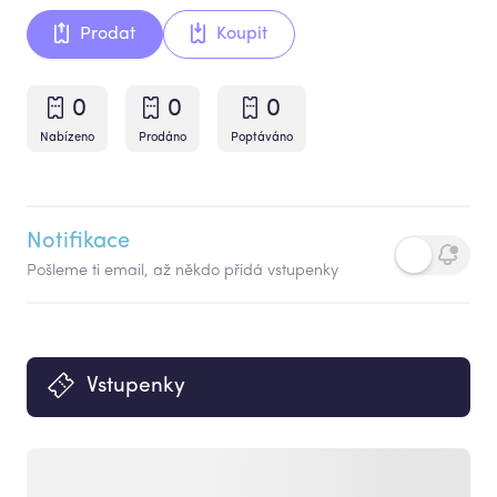
Prodat
Koupit
0
0
0
Nabízeno
Prodáno
Poptáváno
Notifikace
Pošleme ti email, až někdo přidá vstupenky
Vstupenky