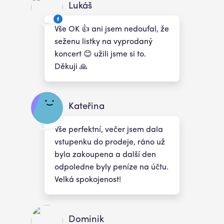
Lukáš
Vše OK 👍 ani jsem nedoufal, že
seženu listky na vyprodaný
koncert 😊 užili jsme si to.
Děkuji 🙏
Kateřina
Vše perfektní, večer jsem dala
vstupenku do prodeje, ráno už
byla zakoupena a další den
odpoledne byly peníze na účtu.
Velká spokojenost!
Dominik