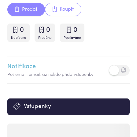
Prodat
Koupit
0
0
0
Nabízeno
Prodáno
Poptáváno
Notifikace
Pošleme ti email, až někdo přidá vstupenky
Vstupenky