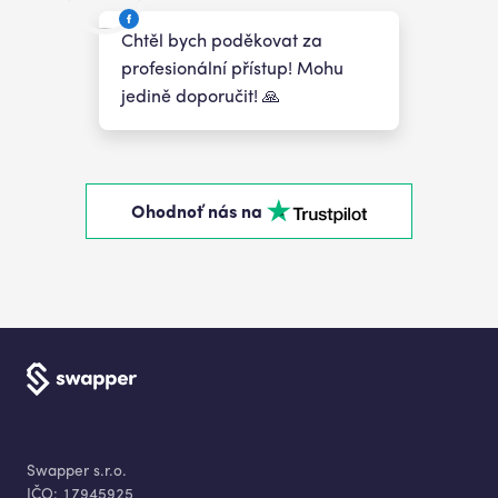
Chtěl bych poděkovat za
profesionální přístup! Mohu
jedině doporučit! 🙏
Ohodnoť nás na
Swapper s.r.o.
IČO:
17945925