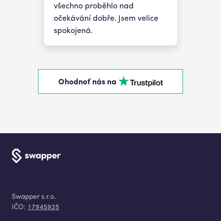
všechno proběhlo nad
očekávání dobře. Jsem velice
spokojená.
Ohodnoť nás na
Swapper s.r.o.
IČO:
17945925