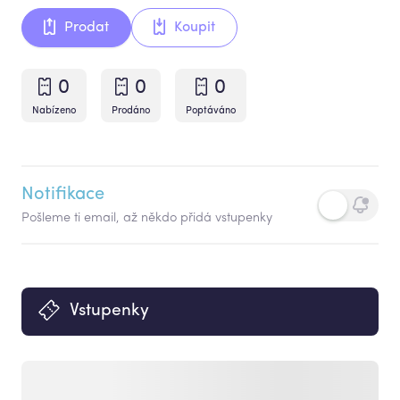
Prodat
Koupit
0
0
0
Nabízeno
Prodáno
Poptáváno
Notifikace
Pošleme ti email, až někdo přidá vstupenky
Vstupenky