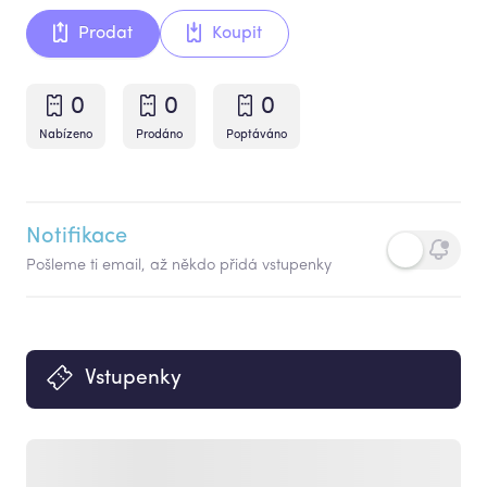
Prodat
Koupit
0
0
0
Nabízeno
Prodáno
Poptáváno
Notifikace
Pošleme ti email, až někdo přidá vstupenky
Vstupenky