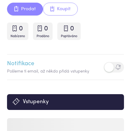
Prodat
Koupit
0
0
0
Nabízeno
Prodáno
Poptáváno
Notifikace
Pošleme ti email, až někdo přidá vstupenky
Vstupenky