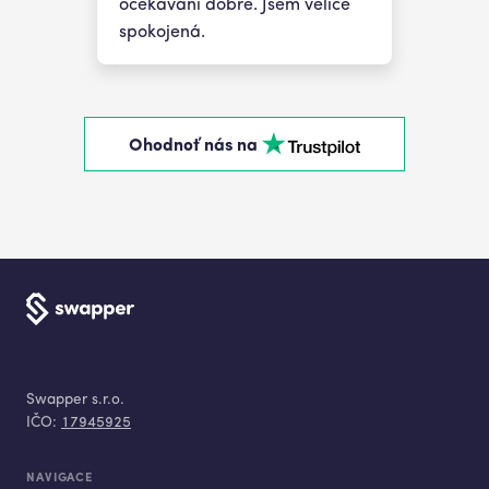
očekávání dobře. Jsem velice
spokojená.
Ohodnoť nás na
Swapper s.r.o.
IČO:
17945925
NAVIGACE