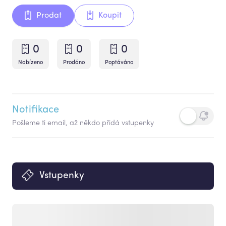
Prodat
Koupit
0
0
0
Nabízeno
Prodáno
Poptáváno
Notifikace
Pošleme ti email, až někdo přidá vstupenky
Vstupenky