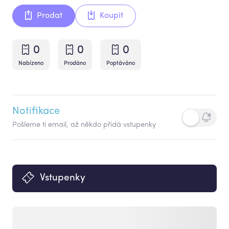
Prodat
Koupit
0
0
0
Nabízeno
Prodáno
Poptáváno
Notifikace
Pošleme ti email, až někdo přidá vstupenky
Vstupenky