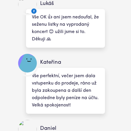
Lukáš
Vše OK 👍 ani jsem nedoufal, že
seženu listky na vyprodaný
koncert 😊 užili jsme si to.
Děkuji 🙏
Kateřina
Vše perfektní, večer jsem dala
vstupenku do prodeje, ráno už
byla zakoupena a další den
odpoledne byly peníze na účtu.
Velká spokojenost!
Daniel