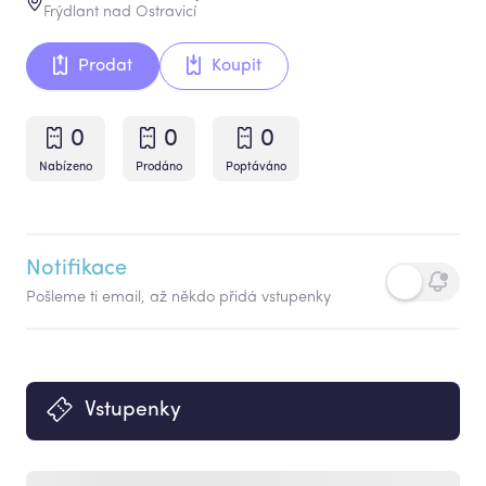
Frýdlant nad Ostravicí
Prodat
Koupit
0
0
0
Nabízeno
Prodáno
Poptáváno
Notifikace
Pošleme ti email, až někdo přidá vstupenky
Vstupenky