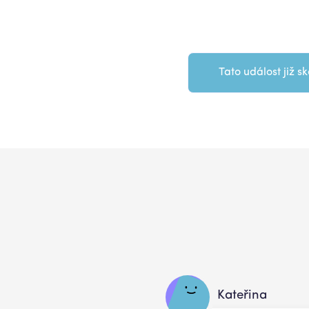
Tato událost již sk
Kateřina