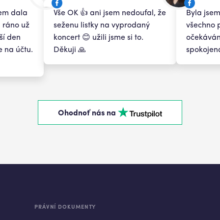
sem dala
Vše OK 👍 ani jsem nedoufal, že
Byla jsem
 ráno už
seženu listky na vyprodaný
všechno 
ší den
koncert 😊 užili jsme si to.
očekávání
 na účtu.
Děkuji 🙏
spokojen
Ohodnoť nás na
PRÁVNÍ DOKUMENTY