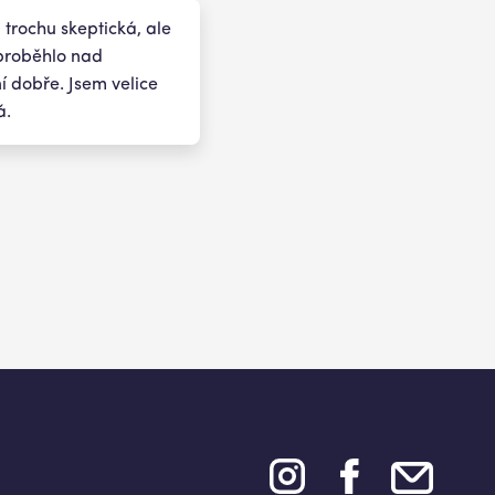
 trochu skeptická, ale
proběhlo nad
 dobře. Jsem velice
á.