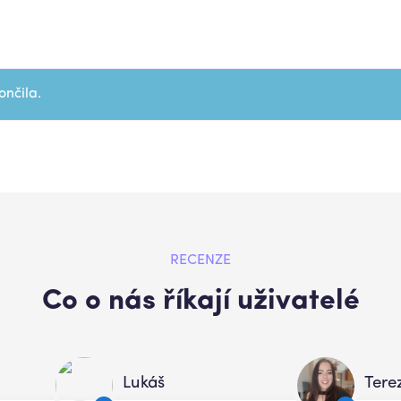
ončila.
RECENZE
Co o nás říkají uživatelé
Lukáš
Tere