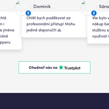
Dominik
Sára
chlá
Chtěl bych poděkovat za
Vše bylo 
m i
profesionální přístup! Mohu
nákup bez
a jména
jedině doporučit! 🙏
službou 
lidně
využívat 
apperu
Ohodnoť nás na