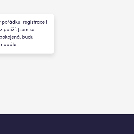
v pořádku, registrace i
 potíží. Jsem se
spokojená, budu
i nadále.