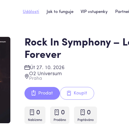
Události
Jak to funguje
VIP vstupenky
Partneř
Rock In Symphony – L
Forever
Út 27. 10. 2026
O2 Universum
Praha
Prodat
Koupit
0
0
0
Nabízeno
Prodáno
Poptáváno