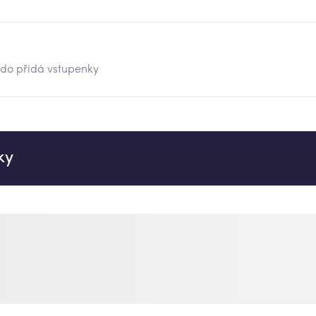
kdo přidá vstupenky
ky