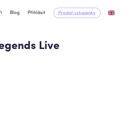
i
Blog
Přihlásit
Prodat vstupenky
egends Live