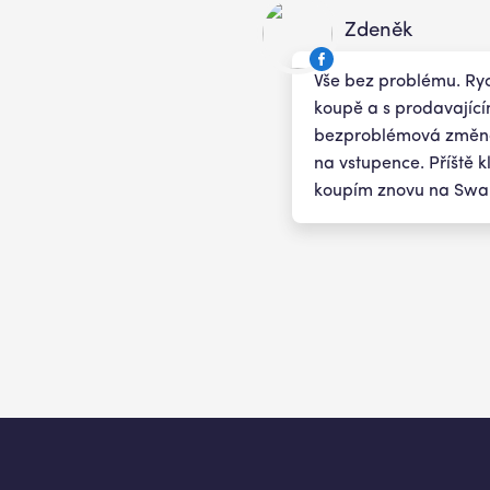
Zdeněk
Vše bez problému. Ry
koupě a s prodavající
bezproblémová změn
na vstupence. Příště k
koupím znovu na Sw