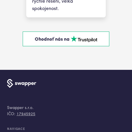
rychlé řešení, velká
spokojenost.
Ohodnoť nás na
Swapper s.r.o.
IČO:
17945925
NAVIGACE