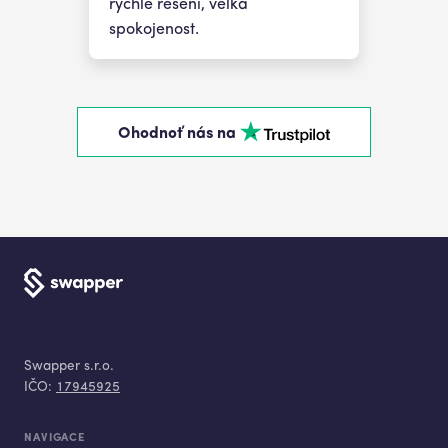
rychlé řešení, velká
spokojenost.
Ohodnoť nás na
Swapper s.r.o.
IČO:
17945925
NAVIGACE