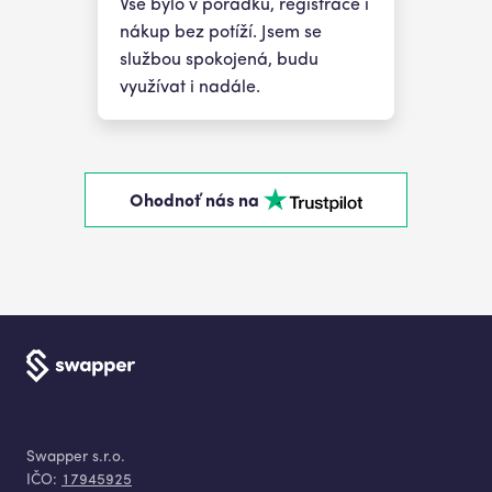
Vše bylo v pořádku, registrace i
nákup bez potíží. Jsem se
službou spokojená, budu
využívat i nadále.
Ohodnoť nás na
Swapper s.r.o.
IČO:
17945925