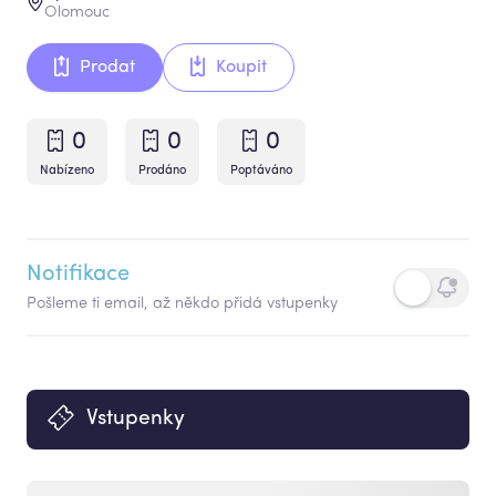
Olomouc
Prodat
Koupit
0
0
0
Nabízeno
Prodáno
Poptáváno
Notifikace
Pošleme ti email, až někdo přidá vstupenky
Vstupenky