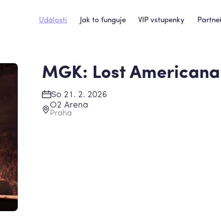
Události
Jak to funguje
VIP vstupenky
Partneř
MGK: Lost Americana
So 21. 2. 2026
O2 Arena
Praha