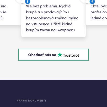
 nic
Vše bez problému. Rychlá
Chtěl by
 vše
koupě a s prodavajícím i
profesion
ů.
bezproblémová změna jména
jedině do
na vstupence. Příště klidně
koupím znovu na Swapperu
Ohodnoť nás na
PRÁVNÍ DOKUMENTY