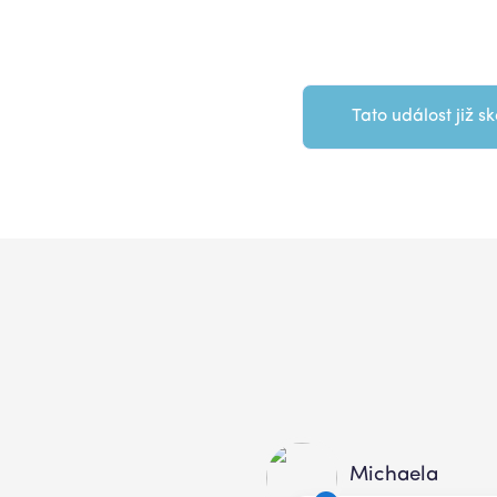
Tato událost již sk
Michaela