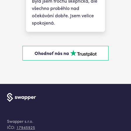
Byla jsem trochu skeptická, ale
všechno proběhlo nad
očekávání dobře. Jsem velice
spokojená.
Ohodnoť nás na
Swapper s.r.o.
IČO:
17945925